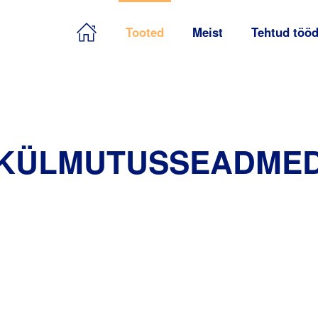
Tooted
Meist
Tehtud töö
KÜLMUTUSSEADME