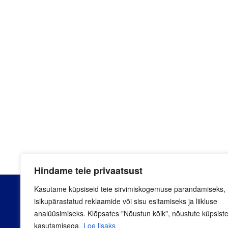
Hindame teie privaatsust
Kasutame küpsiseid teie sirvimiskogemuse parandamiseks,
isikupärastatud reklaamide või sisu esitamiseks ja liikluse
analüüsimiseks. Klõpsates "Nõustun kõik", nõustute küpsist
Artelli 19, Tallinn
kasutamisega.
Loe lisaks