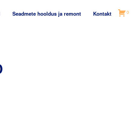
0
d
Seadmete hooldus ja remont
Kontakt
D