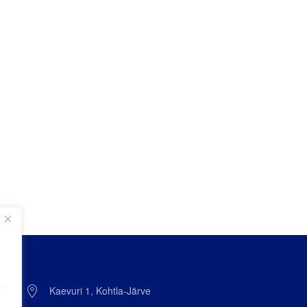
e
Kaevuri 1, Kohtla-Järve