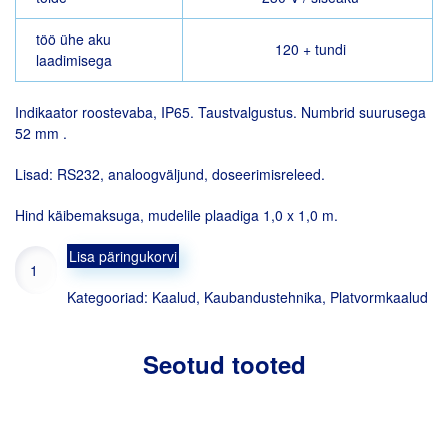
töö ühe aku
120 + tundi
laadimisega
Indikaator roostevaba, IP65. Taustvalgustus. Numbrid suurusega
52 mm .
Lisad: RS232, analoogväljund, doseerimisreleed.
Hind käibemaksuga, mudelile plaadiga 1,0 x 1,0 m.
Platvormkaal
Lisa päringukorvi
TF
CWS
Kategooriad:
Kaalud
,
Kaubandustehnika
,
Platvormkaalud
kogus
Seotud tooted