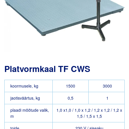
Platvormkaal TF CWS
koormusele, kg
1500
3000
jaotisväärtus, kg
0,5
1
plaadi mõõtude valik,
1,0 x1,0 / 1,0 x 1,2 / 1,2 x 1,2 / 1,2 x
m
1,5 / 1,5 x 1,5
toide
230 V / siseaku