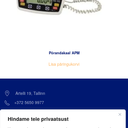
Põrandakaal APM
Lisa päringukorvi
Artelli 19, Tallinn
+372 5650 9977
info@alledem.ee
Hindame teie privaatsust
Kaevuri 1, Kohtla-Järve